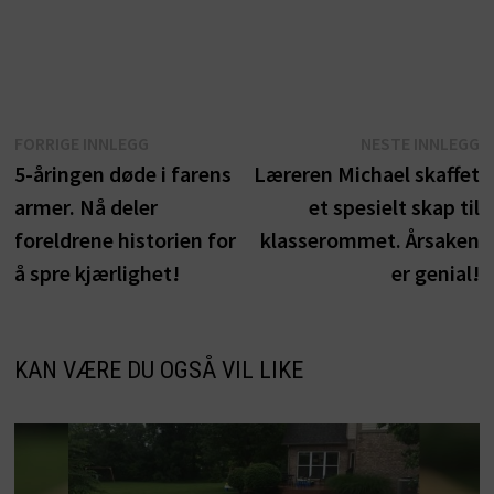
Innleggsnavigasjon
Forrige
N
FORRIGE INNLEGG
NESTE INNLEGG
innlegg:
i
5-åringen døde i farens
Læreren Michael skaffet
armer. Nå deler
et spesielt skap til
foreldrene historien for
klasserommet. Årsaken
å spre kjærlighet!
er genial!
KAN VÆRE DU OGSÅ VIL LIKE