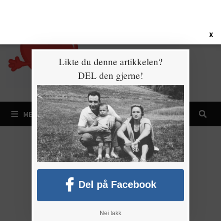
Gå
10. august 2026
til
innhold
X
Likte du denne artikkelen?
DEL den gjerne!
MENY
Del på Facebook
Nei takk