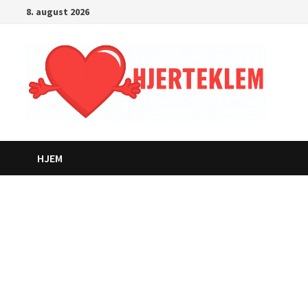
Gå
8. august 2026
til
innhold
HJEM