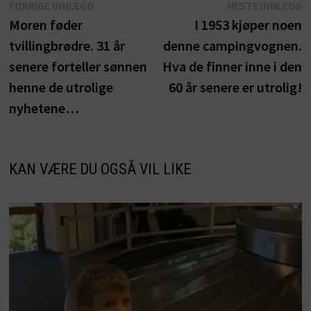
Innleggsnavigasjon
Forrige
N
FORRIGE INNLEGG
NESTE INNLEGG
innlegg:
i
Moren føder
I 1953 kjøper noen
tvillingbrødre. 31 år
denne campingvognen.
senere forteller sønnen
Hva de finner inne i den
henne de utrolige
60 år senere er utrolig!
nyhetene…
KAN VÆRE DU OGSÅ VIL LIKE