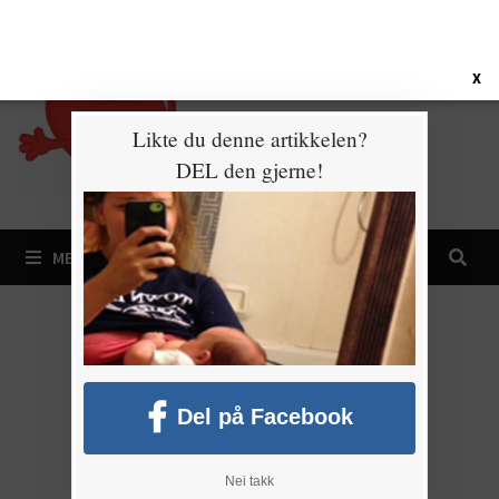
Gå
10. august 2026
til
innhold
X
Likte du denne artikkelen?
DEL den gjerne!
MENY
Del på Facebook
Nei takk