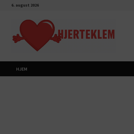
Gå
6. august 2026
til
innhold
HJEM