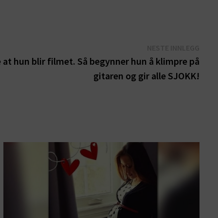
Nest
NESTE INNLEGG
innle
at hun blir filmet. Så begynner hun å klimpre på
gitaren og gir alle SJOKK!