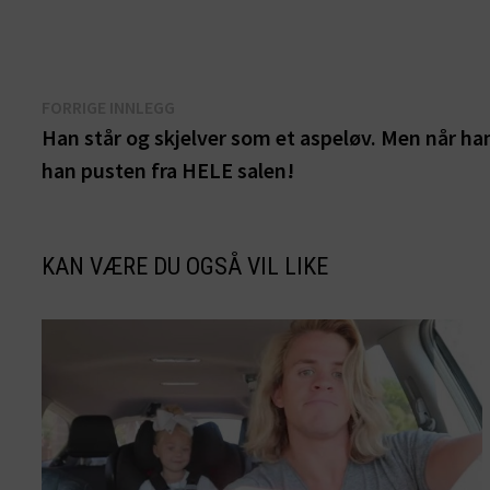
Innleggsnavigasjon
Forrige
FORRIGE INNLEGG
innlegg:
Han står og skjelver som et aspeløv. Men når ha
han pusten fra HELE salen!
KAN VÆRE DU OGSÅ VIL LIKE