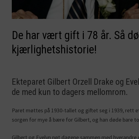
De har vært gift i 78 år. Så 
kjærlighetshistorie!
Ekteparet Gilbert Orzell Drake og Eve
de med kun to dagers mellomrom.
Paret møttes på 1930-tallet og giftet seg i 1939, rett e
sorgen for mye å bære for Gilbert, og han døde bare t
Gilbert og Evelyn nøt dagene sammen med hverandre og 