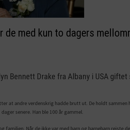
dør de med kun to dagers mellom
lyn Bennett Drake fra Albany i USA giftet
tter at andre verdenskrig hadde brutt ut. De holdt sammen hele
o dager senere. Han ble 100 år gammel.
familien. Når de ikke var med barn og barnebarn reiste de v