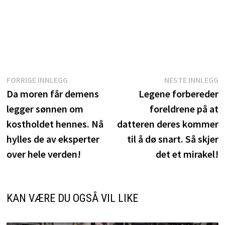
Innleggsnavigasjon
Forrige
N
FORRIGE INNLEGG
NESTE INNLEGG
innlegg:
i
Da moren får demens
Legene forbereder
legger sønnen om
foreldrene på at
kostholdet hennes. Nå
datteren deres kommer
hylles de av eksperter
til å dø snart. Så skjer
over hele verden!
det et mirakel!
KAN VÆRE DU OGSÅ VIL LIKE