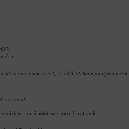
ygge.
iker dem.
l å ta bilder av fremmede folk, for så å fatshame/bodyshame/s
på en strand.
eristikkene om å holde seg borte fra stranda.