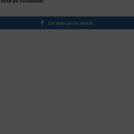
 dine på Facebook!
Del dette på Facebook!