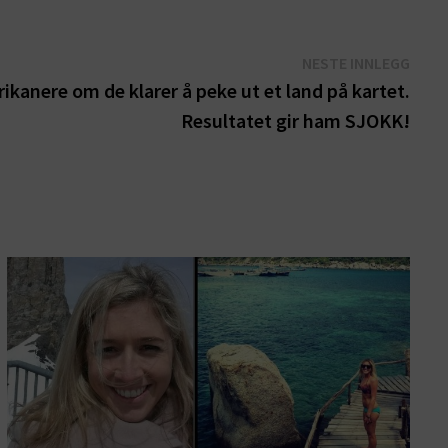
Nest
NESTE INNLEGG
innle
ikanere om de klarer å peke ut et land på kartet.
Resultatet gir ham SJOKK!