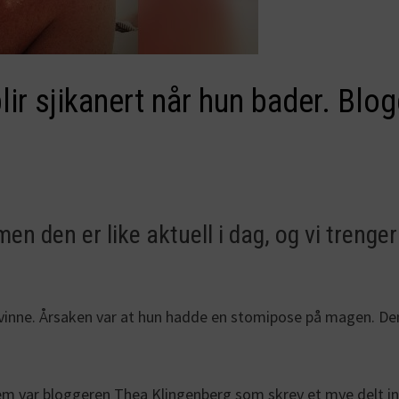
r sjikanert når hun bader. Blog
en den er like aktuell i dag, og vi trenger
n kvinne. Årsaken var at hun hadde en stomipose på magen. 
 var bloggeren Thea Klingenberg som skrev et mye delt innl