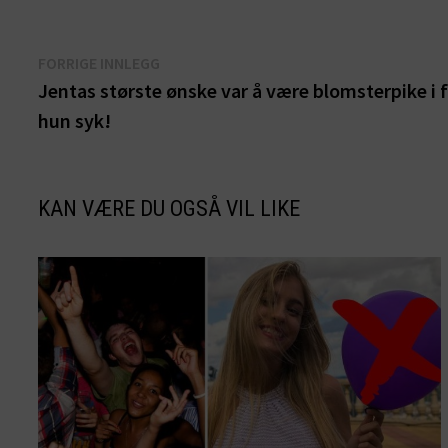
Innleggsnavigasjon
Forrige
FORRIGE INNLEGG
innlegg:
Jentas største ønske var å være blomsterpike i f
hun syk!
KAN VÆRE DU OGSÅ VIL LIKE