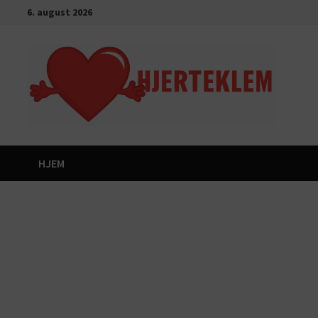
Gå
6. august 2026
til
innhold
HJEM