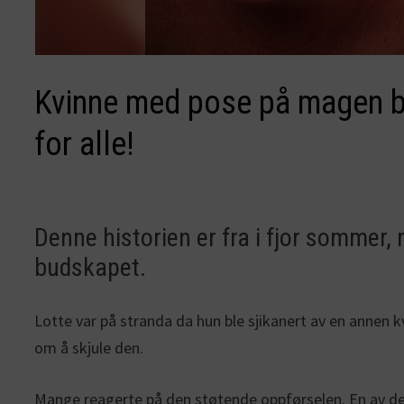
Kvinne med pose på magen bli
for alle!
Denne historien er fra i fjor sommer, m
budskapet.
Lotte var på stranda da hun ble sjikanert av en anne
om å skjule den.
Mange reagerte på den støtende oppførselen. En av dem