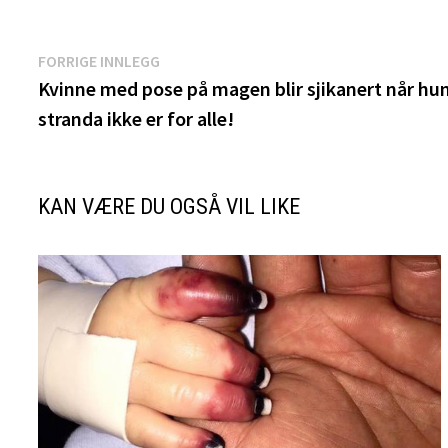
Innleggsnavigasjon
Forrige
FORRIGE INNLEGG
innlegg:
Kvinne med pose på magen blir sjikanert når hu
stranda ikke er for alle!
KAN VÆRE DU OGSÅ VIL LIKE