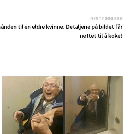
Nest
NESTE INNLEGG
innle
ånden til en eldre kvinne. Detaljene på bildet får
nettet til å koke!