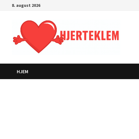
Gå
8. august 2026
til
innhold
HJEM