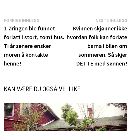
Innleggsnavigasjon
Forrige
N
FORRIGE INNLEGG
NESTE INNLEGG
innlegg:
i
1-åringen ble funnet
Kvinnen skjønner ikke
forlatt i stort, tomt hus.
hvordan folk kan forlate
Ti år senere ønsker
barna i bilen om
moren å kontakte
sommeren. Så skjer
henne!
DETTE med sønnen!
KAN VÆRE DU OGSÅ VIL LIKE