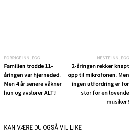
Innleggsnavigasjon
Forrige
N
FORRIGE INNLEGG
NESTE INNLEGG
innlegg:
i
Familien trodde 11-
2-åringen rekker knapt
åringen var hjernedød.
opp til mikrofonen. Men
Men 4 år senere våkner
ingen utfordring er for
hun og avslører ALT!
stor for en lovende
musiker!
KAN VÆRE DU OGSÅ VIL LIKE