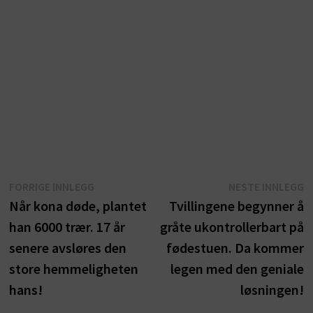
Innleggsnavigasjon
Forrige
N
FORRIGE INNLEGG
NESTE INNLEGG
innlegg:
i
Når kona døde, plantet
Tvillingene begynner å
han 6000 trær. 17 år
gråte ukontrollerbart på
senere avsløres den
fødestuen. Da kommer
store hemmeligheten
legen med den geniale
hans!
løsningen!