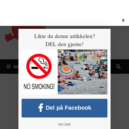
Gå
7. august 2026
til
innhold
X
Likte du denne artikkelen?
DEL den gjerne!
MENY
Del på Facebook
Nei takk