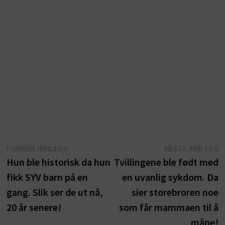
Innleggsnavigasjon
Forrige
N
FORRIGE INNLEGG
NESTE INNLEGG
innlegg:
i
Hun ble historisk da hun
Tvillingene ble født med
fikk SYV barn på en
en uvanlig sykdom. Da
gang. Slik ser de ut nå,
sier storebroren noe
20 år senere!
som får mammaen til å
måpe!