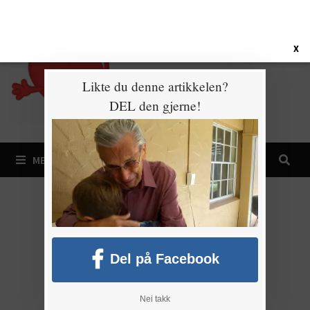
Gå
8. august 2026
til
innhold
X
Likte du denne artikkelen?
DEL den gjerne!
MENY
Del på Facebook
Nei takk