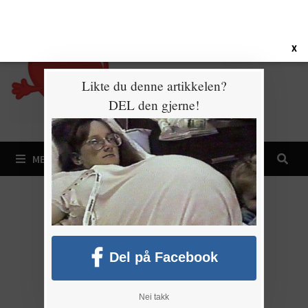
Gå
8. august 2026
til
innhold
X
Likte du denne artikkelen?
DEL den gjerne!
MENY
Del på Facebook
Nei takk