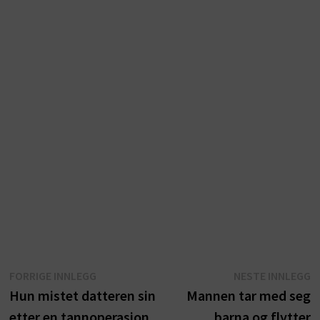
Innleggsnavigasjon
Forrige
N
FORRIGE INNLEGG
NESTE INNLEGG
innlegg:
i
Hun mistet datteren sin
Mannen tar med seg
etter en tannoperasjon.
barna og flytter