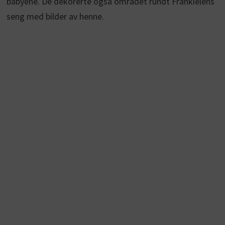
babyene. De dekorerte også området rundt Frankielens
seng med bilder av henne.