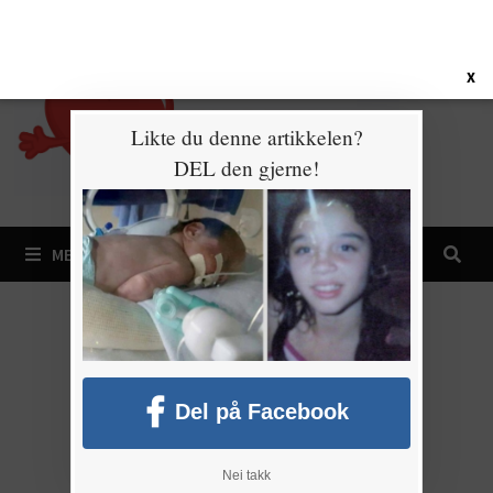
Gå
6. august 2026
til
innhold
X
Likte du denne artikkelen?
DEL den gjerne!
MENY
Del på Facebook
Nei takk