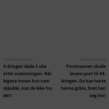
Innleggsnavigasjon
Forrige
N
FORRIGE INNLEGG
NESTE INNLEGG
innlegg:
i
4-åringen døde 1 uke
Postmannen skulle
etter svømmingen. Når
levere post til 94-
legene innser hva som
åringen. Da han hørte
skjedde, kan de ikke tro
henne gråte, brøt han
det!
seg inn!