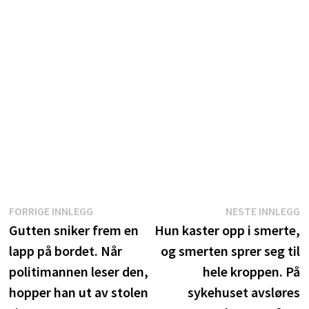
Innleggsnavigasjon
Forrige
N
FORRIGE INNLEGG
NESTE INNLEGG
innlegg:
i
Gutten sniker frem en
Hun kaster opp i smerte,
lapp på bordet. Når
og smerten sprer seg til
politimannen leser den,
hele kroppen. På
hopper han ut av stolen
sykehuset avsløres