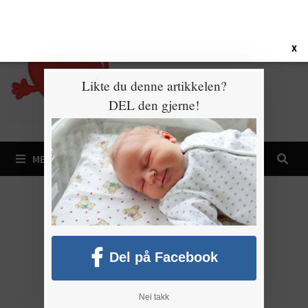
Gå
7. august 2026
til
innhold
X
Likte du denne artikkelen?
DEL den gjerne!
MENY
Del på Facebook
Nei takk