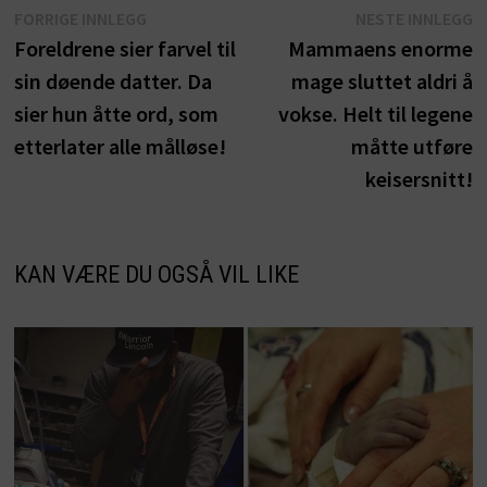
Innleggsnavigasjon
Forrige
N
FORRIGE INNLEGG
NESTE INNLEGG
innlegg:
i
Foreldrene sier farvel til
Mammaens enorme
sin døende datter. Da
mage sluttet aldri å
sier hun åtte ord, som
vokse. Helt til legene
etterlater alle målløse!
måtte utføre
keisersnitt!
KAN VÆRE DU OGSÅ VIL LIKE