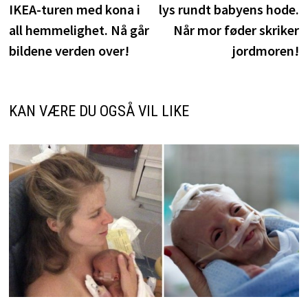
IKEA-turen med kona i
lys rundt babyens hode.
all hemmelighet. Nå går
Når mor føder skriker
bildene verden over!
jordmoren!
KAN VÆRE DU OGSÅ VIL LIKE