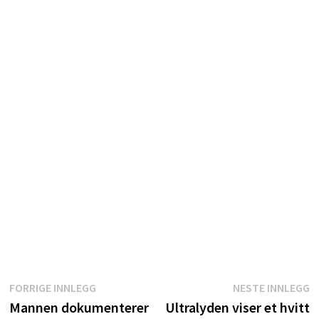
Innleggsnavigasjon
Forrige
N
FORRIGE INNLEGG
NESTE INNLEGG
innlegg:
i
Mannen dokumenterer
Ultralyden viser et hvitt