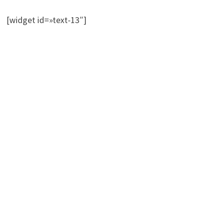
[widget id=»text-13″]