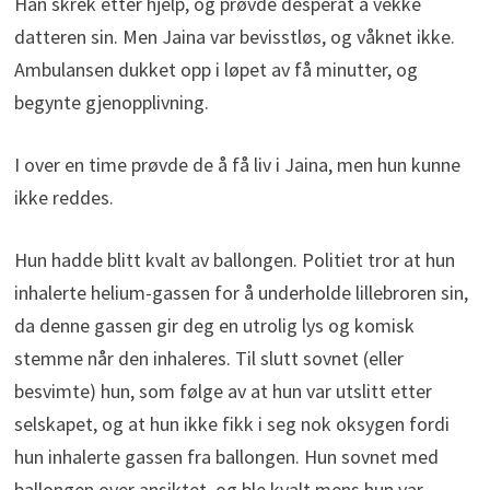
Han skrek etter hjelp, og prøvde desperat å vekke
datteren sin. Men Jaina var bevisstløs, og våknet ikke.
Ambulansen dukket opp i løpet av få minutter, og
begynte gjenopplivning.
I over en time prøvde de å få liv i Jaina, men hun kunne
ikke reddes.
Hun hadde blitt kvalt av ballongen. Politiet tror at hun
inhalerte helium-gassen for å underholde lillebroren sin,
da denne gassen gir deg en utrolig lys og komisk
stemme når den inhaleres. Til slutt sovnet (eller
besvimte) hun, som følge av at hun var utslitt etter
selskapet, og at hun ikke fikk i seg nok oksygen fordi
hun inhalerte gassen fra ballongen. Hun sovnet med
ballongen over ansiktet, og ble kvalt mens hun var