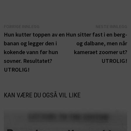
Innleggsnavigasjon
Forrige
N
FORRIGE INNLEGG
NESTE INNLEGG
innlegg:
i
Hun kutter toppen av en
Hun sitter fast i en berg-
banan og legger den i
og dalbane, men når
kokende vann før hun
kameraet zoomer ut?
sovner. Resultatet?
UTROLIG!
UTROLIG!
KAN VÆRE DU OGSÅ VIL LIKE