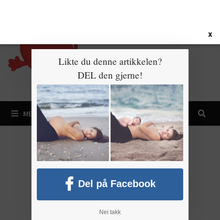
Gå
6. august 2026
til
innhold
X
Likte du denne artikkelen?
DEL den gjerne!
MENY
Del på Facebook
Nei takk