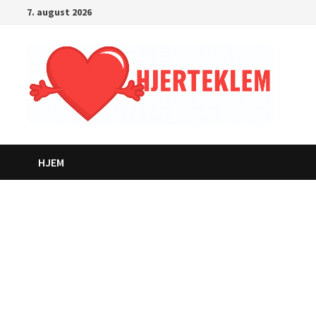
Gå
7. august 2026
til
innhold
HJEM