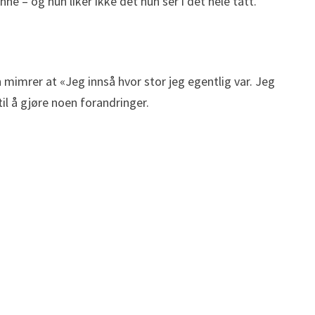
ne – og hun liker ikke det hun ser i det hele tatt.
 mimrer at «Jeg innså hvor stor jeg egentlig var. Jeg
il å gjøre noen forandringer.