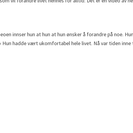
m vil forandre livet hennes for alltid: Det er en video av hen
deoen innser hun at hun at hun ønsker å forandre på noe. Hun
 Hun hadde vært ukomfortabel hele livet. Nå var tiden inne t