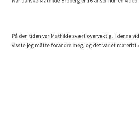
Når danske Mathilde Broberg er 16 år ser hun en video so
På den tiden var Mathilde svært overvektig. I denne vi
visste jeg måtte forandre meg, og det var et mareritt.»