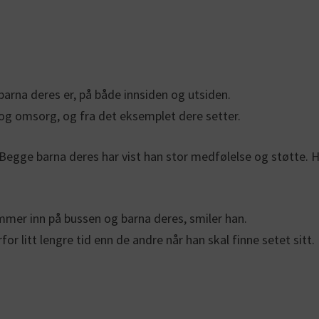
e barna deres er, på både innsiden og utsiden.
og omsorg, og fra det eksemplet dere setter.
 Begge barna deres har vist han stor medfølelse og støtte.
mmer inn på bussen og barna deres, smiler han.
or litt lengre tid enn de andre når han skal finne setet sitt.