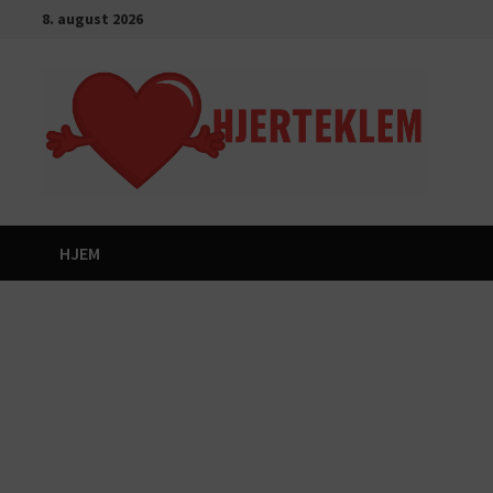
Gå
8. august 2026
til
innhold
HJEM