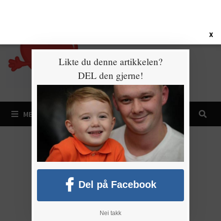
Gå
9. august 2026
til
innhold
X
Likte du denne artikkelen?
DEL den gjerne!
MENY
Del på Facebook
Nei takk