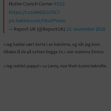
Muller Crunch Corner
#D22
https://t.co/ek6SLG7GC7
pic.twitter.com/fIkv2PVwVc
— Report UK (@ReportUK)
22. november 2016
«Jeg hadde vært borte i en halvtime, og når jeg kom
tilbake lå de på sofaen begge to.» sier mamma Emma.
«Jeg reddet pappa!» sa Lenny, noe Mark kunne bekrefte.