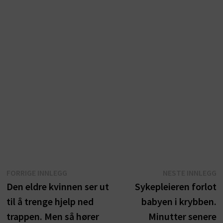
Innleggsnavigasjon
Forrige
N
FORRIGE INNLEGG
NESTE INNLEGG
innlegg:
i
Den eldre kvinnen ser ut
Sykepleieren forlot
til å trenge hjelp ned
babyen i krybben.
trappen. Men så hører
Minutter senere