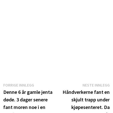
Innleggsnavigasjon
Forrige
N
FORRIGE INNLEGG
NESTE INNLEGG
innlegg:
i
Denne 6 år gamle jenta
Håndverkerne fant en
døde. 3 dager senere
skjult trapp under
fant moren noe i en
kjøpesenteret. Da