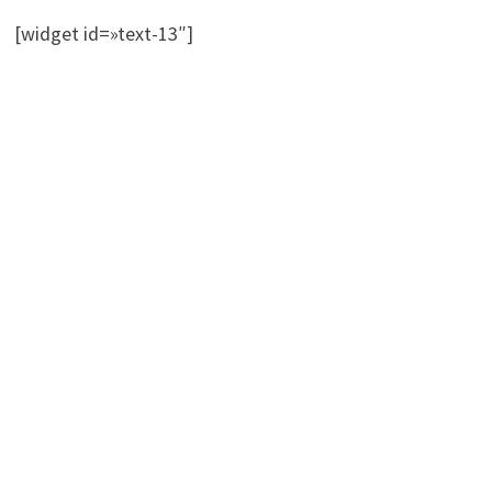
[widget id=»text-13″]