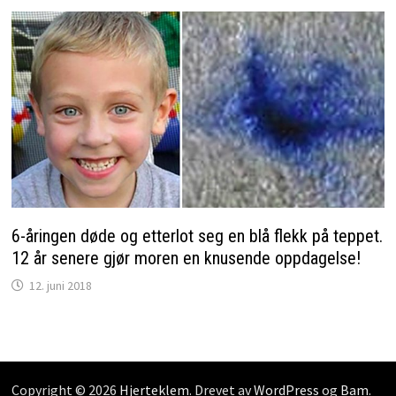
6-åringen døde og etterlot seg en blå flekk på teppet.
12 år senere gjør moren en knusende oppdagelse!
12. juni 2018
Copyright © 2026
Hjerteklem
. Drevet av
WordPress
og
Bam
.