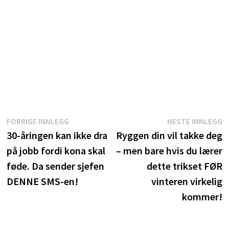
Innleggsnavigasjon
Forrige
N
FORRIGE INNLEGG
NESTE INNLEGG
innlegg:
i
30-åringen kan ikke dra
Ryggen din vil takke deg
på jobb fordi kona skal
– men bare hvis du lærer
føde. Da sender sjefen
dette trikset FØR
DENNE SMS-en!
vinteren virkelig
kommer!