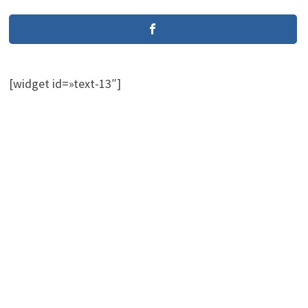
[widget id=»text-13″]