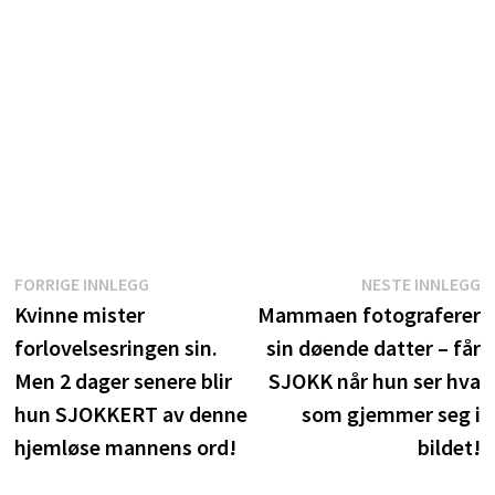
Innleggsnavigasjon
Forrige
N
FORRIGE INNLEGG
NESTE INNLEGG
innlegg:
i
Kvinne mister
Mammaen fotograferer
forlovelsesringen sin.
sin døende datter – får
Men 2 dager senere blir
SJOKK når hun ser hva
hun SJOKKERT av denne
som gjemmer seg i
hjemløse mannens ord!
bildet!