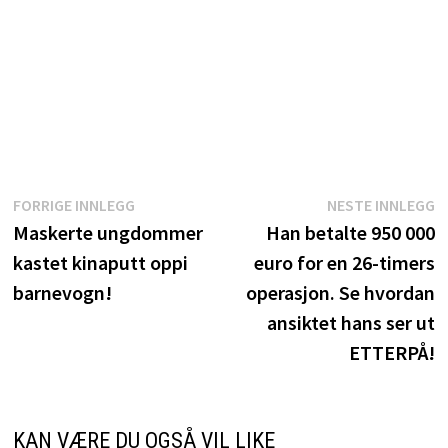
Innleggsnavigasjon
Forrige
N
FORRIGE INNLEGG
NESTE INNLEGG
innlegg:
i
Maskerte ungdommer
Han betalte 950 000
kastet kinaputt oppi
euro for en 26-timers
barnevogn!
operasjon. Se hvordan
ansiktet hans ser ut
ETTERPÅ!
KAN VÆRE DU OGSÅ VIL LIKE