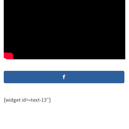
[widget id=»text-13″]