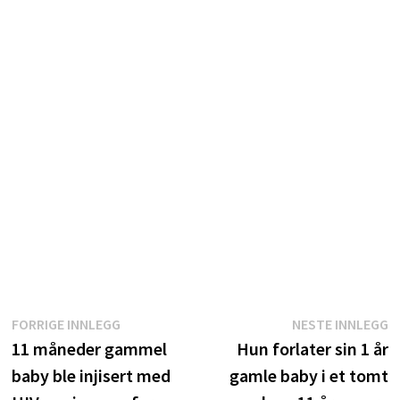
Innleggsnavigasjon
Forrige
N
FORRIGE INNLEGG
NESTE INNLEGG
innlegg:
i
11 måneder gammel
Hun forlater sin 1 år
baby ble injisert med
gamle baby i et tomt