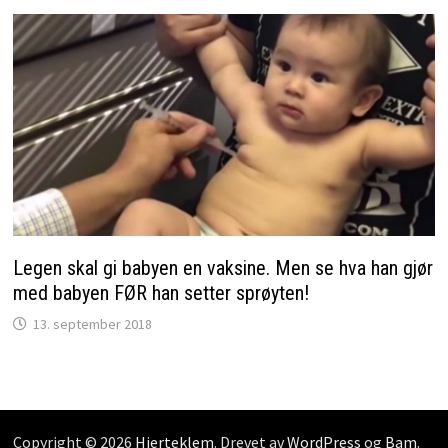
Legen skal gi babyen en vaksine. Men se hva han gjør
med babyen FØR han setter sprøyten!
13. september 2018
Copyright © 2026
Hjerteklem
. Drevet av
WordPress
og
Bam
.