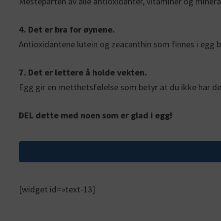
Mesteparten av alle antioxidanter, vitaminer og mineral
4. Det er bra for øynene.
Antioxidantene lutein og zeacanthin som finnes i egg b
7. Det er lettere å holde vekten.
Egg gir en metthetsfølelse som betyr at du ikke har 
DEL dette med noen som er glad i egg!
[widget id=»text-13]