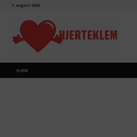
Gå
7. august 2026
til
innhold
HJEM