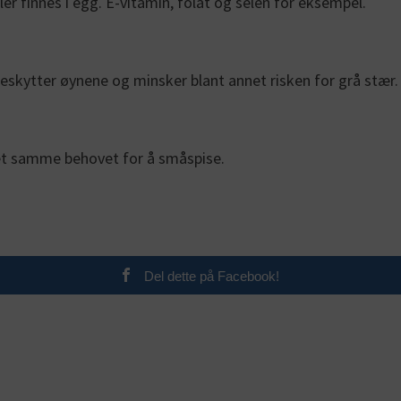
er finnes i egg. E-vitamin, folat og selen for eksempel.
eskytter øynene og minsker blant annet risken for grå stær.
det samme behovet for å småspise.
Del dette på Facebook!