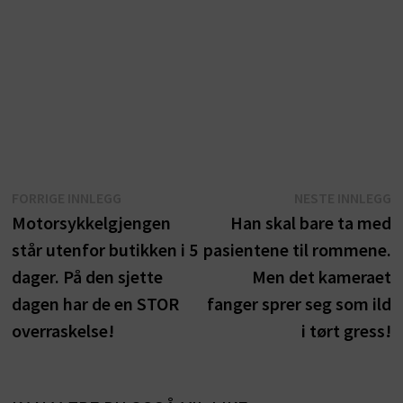
Innleggsnavigasjon
Forrige
N
FORRIGE INNLEGG
NESTE INNLEGG
innlegg:
i
Motorsykkelgjengen
Han skal bare ta med
står utenfor butikken i 5
pasientene til rommene.
dager. På den sjette
Men det kameraet
dagen har de en STOR
fanger sprer seg som ild
overraskelse!
i tørt gress!