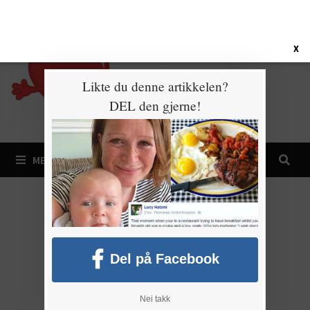
Gå
6. august 2026
til
innhold
X
Likte du denne artikkelen?
DEL den gjerne!
MENY
Del på Facebook
Nei takk