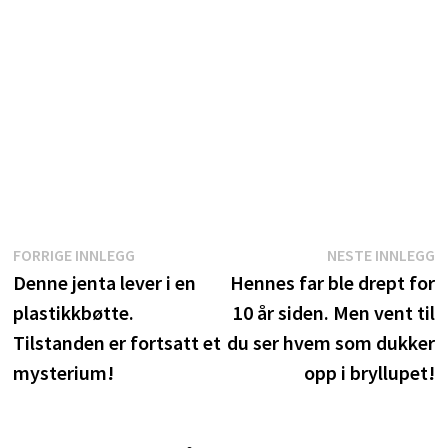
Innleggsnavigasjon
Forrige
N
FORRIGE INNLEGG
NESTE INNLEGG
innlegg:
i
Denne jenta lever i en
Hennes far ble drept for
plastikkbøtte.
10 år siden. Men vent til
Tilstanden er fortsatt et
du ser hvem som dukker
mysterium!
opp i bryllupet!