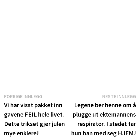
Innleggsnavigasjon
Forrige
N
FORRIGE INNLEGG
NESTE INNLEGG
innlegg:
i
Vi har visst pakket inn
Legene ber henne om å
gavene FEIL hele livet.
plugge ut ektemannens
Dette trikset gjør julen
respirator. I stedet tar
mye enklere!
hun han med seg HJEM!