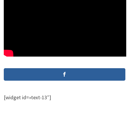
[widget id=»text-13″]