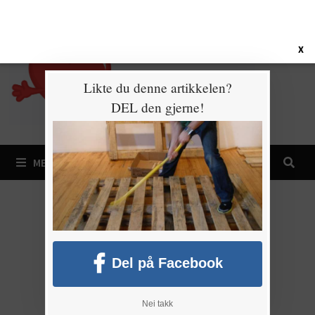
Gå
8. august 2026
til
innhold
X
Likte du denne artikkelen?
DEL den gjerne!
MENY
Del på Facebook
Nei takk