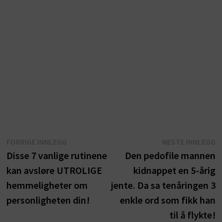
Innleggsnavigasjon
Forrige
N
FORRIGE INNLEGG
NESTE INNLEGG
innlegg:
i
Disse 7 vanlige rutinene
Den pedofile mannen
kan avsløre UTROLIGE
kidnappet en 5-årig
hemmeligheter om
jente. Da sa tenåringen 3
personligheten din!
enkle ord som fikk han
til å flykte!