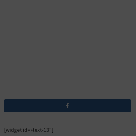
[widget id=»text-13″]