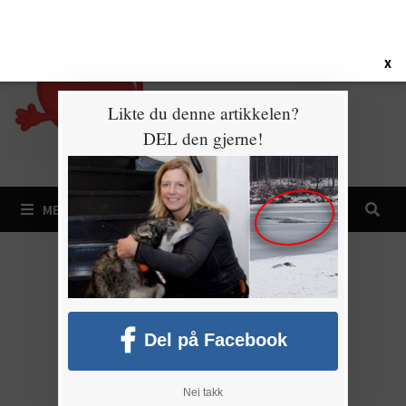
Gå
8. august 2026
til
innhold
X
Likte du denne artikkelen?
DEL den gjerne!
MENY
Del på Facebook
Nei takk