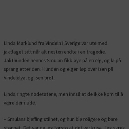
Linda Marklund fra Vindeln i Sverige var ute med
jaktlaget sitt når alt nesten endte i en tragedie.
Jakthunden hennes Smulan fikk øye på en elg, og la på
sprang etter den. Hunden og elgen løp over isen på
Vindelelva, og isen brøt.
Linda ringte nødetatene, men innså at de ikke kom til å
være der i tide.
– Smulans bjeffing stilnet, og hun ble roligere og bare
stønnet. Det var da jeg forsto at det var krise. Jeg skrek