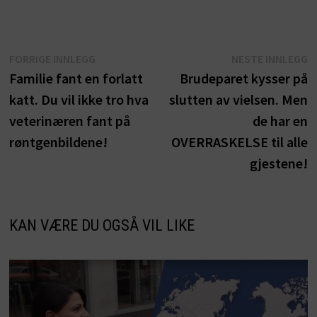
Innleggsnavigasjon
Forrige
N
FORRIGE INNLEGG
NESTE INNLEGG
innlegg:
i
Familie fant en forlatt
Brudeparet kysser på
katt. Du vil ikke tro hva
slutten av vielsen. Men
veterinæren fant på
de har en
røntgenbildene!
OVERRASKELSE til alle
gjestene!
KAN VÆRE DU OGSÅ VIL LIKE