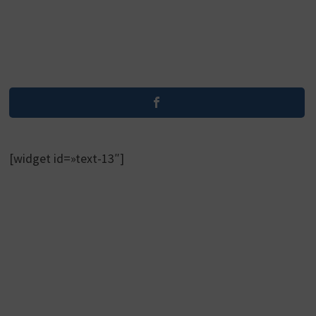
[widget id=»text-13″]