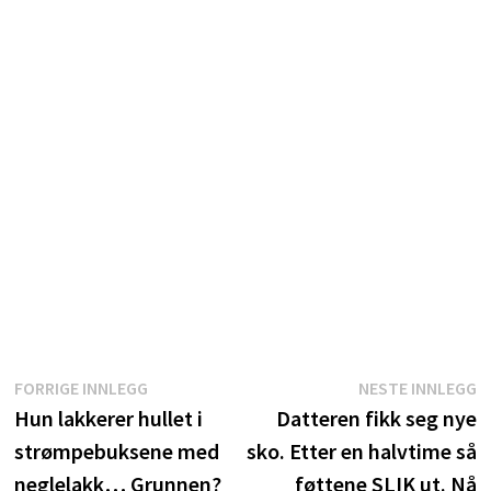
Innleggsnavigasjon
Forrige
N
FORRIGE INNLEGG
NESTE INNLEGG
innlegg:
i
Hun lakkerer hullet i
Datteren fikk seg nye
strømpebuksene med
sko. Etter en halvtime så
neglelakk… Grunnen?
føttene SLIK ut. Nå