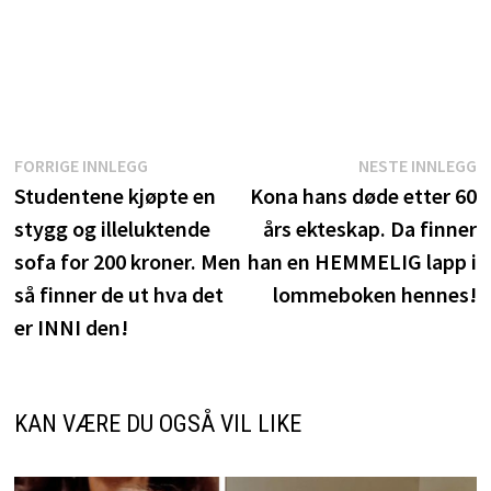
Innleggsnavigasjon
Forrige
N
FORRIGE INNLEGG
NESTE INNLEGG
innlegg:
i
Studentene kjøpte en
Kona hans døde etter 60
stygg og illeluktende
års ekteskap. Da finner
sofa for 200 kroner. Men
han en HEMMELIG lapp i
så finner de ut hva det
lommeboken hennes!
er INNI den!
KAN VÆRE DU OGSÅ VIL LIKE