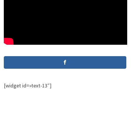
[widget id=»text-13″]