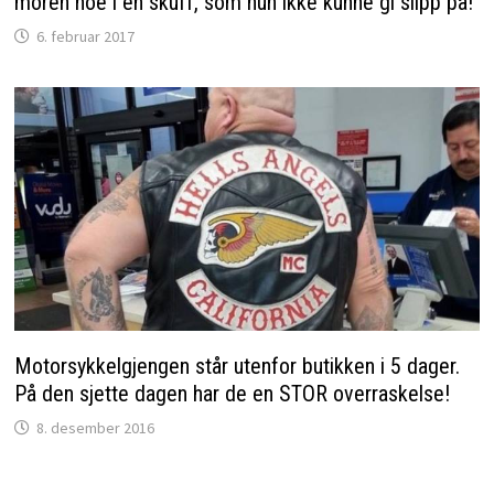
moren noe i en skuff, som hun ikke kunne gi slipp på!
6. februar 2017
Motorsykkelgjengen står utenfor butikken i 5 dager.
På den sjette dagen har de en STOR overraskelse!
8. desember 2016