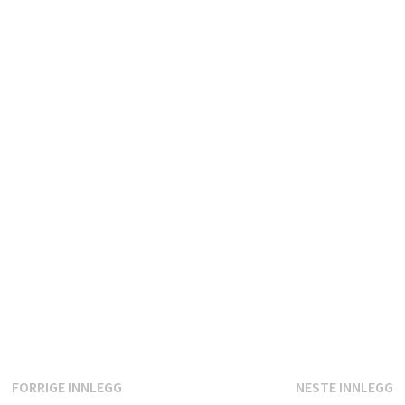
Innleggsnavigasjon
Forrige
N
FORRIGE INNLEGG
NESTE INNLEGG