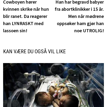
innlegg:
i
Cowboyen hører
Han har begravd babyer
kvinnen skrike når hun
fra abortklinikker i 15 år.
blir ranet. Da reagerer
Men når mødrene
han LYNRASKT med
oppsøker ham gjør han
lassoen sin!
noe UTROLIG!
KAN VÆRE DU OGSÅ VIL LIKE