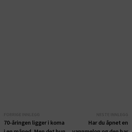
Innleggsnavigasjon
Forrige
N
FORRIGE INNLEGG
NESTE INNLEGG
innlegg:
i
70-åringen ligger i koma
Har du åpnet en
i en måned. Men det hun
vannmelon og den har