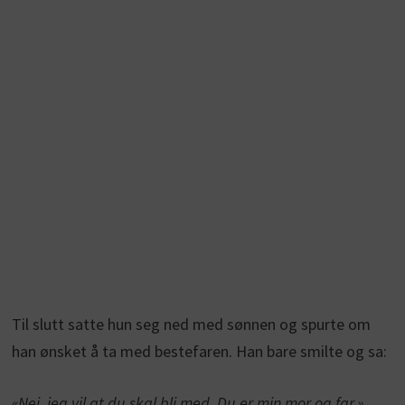
Til slutt satte hun seg ned med sønnen og spurte om
han ønsket å ta med bestefaren. Han bare smilte og sa:
«Nei, jeg vil at du skal bli med. Du er min mor og far.»