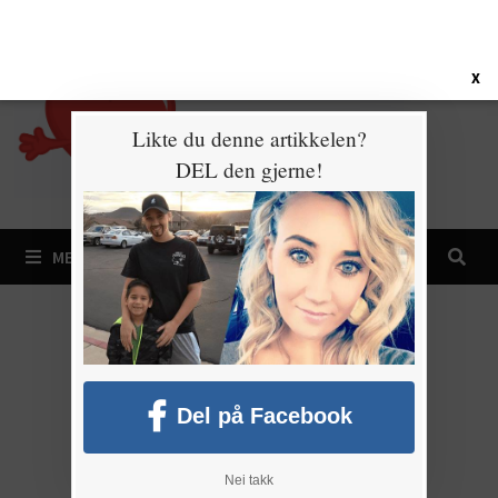
Gå
6. august 2026
til
innhold
X
Likte du denne artikkelen?
DEL den gjerne!
MENY
Del på Facebook
Nei takk