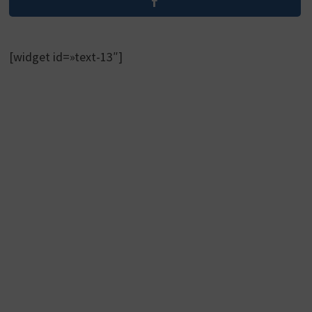
[widget id=»text-13″]