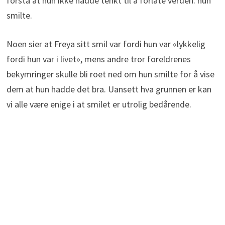
forstå at hun ikke hadde tenkt til å forlate verden: hun
smilte.
Noen sier at Freya sitt smil var fordi hun var «lykkelig
fordi hun var i livet», mens andre tror foreldrenes
bekymringer skulle bli roet ned om hun smilte for å vise
dem at hun hadde det bra. Uansett hva grunnen er kan
vi alle være enige i at smilet er utrolig bedårende.