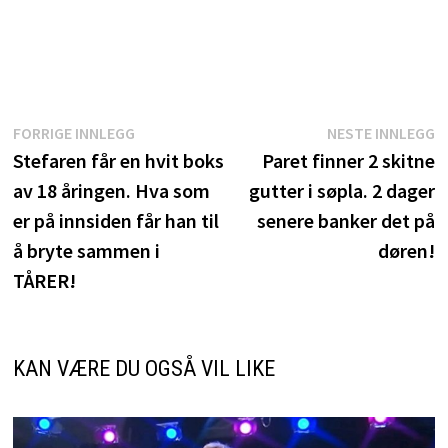
Innleggsnavigasjon
Forrige
N
FORRIGE INNLEGG
NESTE INNLEGG
innlegg:
i
Stefaren får en hvit boks
Paret finner 2 skitne
av 18 åringen. Hva som
gutter i søpla. 2 dager
er på innsiden får han til
senere banker det på
å bryte sammen i
døren!
TÅRER!
KAN VÆRE DU OGSÅ VIL LIKE