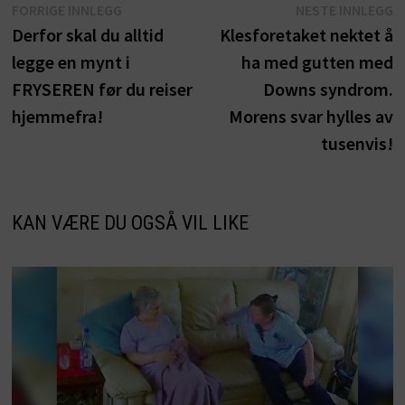
Innleggsnavigasjon
Forrige
N
FORRIGE INNLEGG
NESTE INNLEGG
innlegg:
i
Derfor skal du alltid
Klesforetaket nektet å
legge en mynt i
ha med gutten med
FRYSEREN før du reiser
Downs syndrom.
hjemmefra!
Morens svar hylles av
tusenvis!
KAN VÆRE DU OGSÅ VIL LIKE