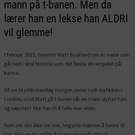
mann på t-banen. Men da
lærer han en lekse han ALDRI
vil glemme!
I februar 2015, tweetet Matt Buckland om et møte som
går ned i viral historie som det beste eksempelet på
karma.
På vei til jobb mandag morgen under rush trafikken i
London, stod Matt på t-banen når en mann dyttet ham
og nærmest fikk han til å falle over ende.
Som om det ikke var nok, begynte mannen å banne til
han. Ikke en bra måte å starte uken på jobb på.