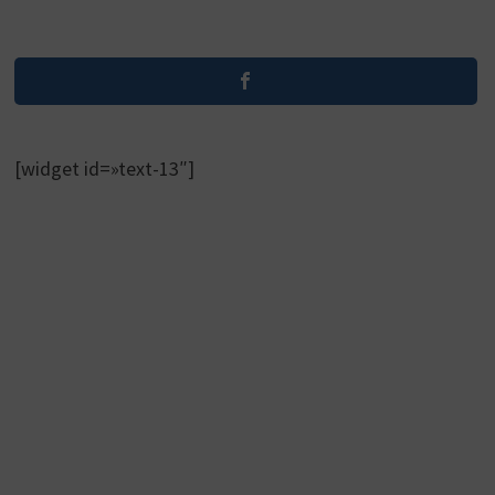
[widget id=»text-13″]