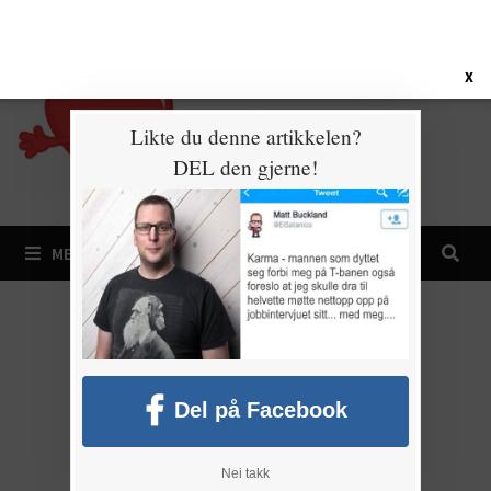
Gå
9. august 2026
til
innhold
X
Likte du denne artikkelen?
DEL den gjerne!
MENY
Del på Facebook
Nei takk