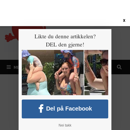
Gå
7. august 2026
til
innhold
X
Likte du denne artikkelen?
DEL den gjerne!
MENY
Del på Facebook
Nei takk