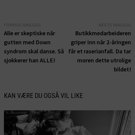
Innleggsnavigasjon
Forrige
N
FORRIGE INNLEGG
NESTE INNLEGG
innlegg:
i
Alle er skeptiske når
Butikkmedarbeideren
gutten med Down
griper inn når 2-åringen
syndrom skal danse. Så
får et raserianfall. Da tar
sjokkerer han ALLE!
moren dette utrolige
bildet!
KAN VÆRE DU OGSÅ VIL LIKE