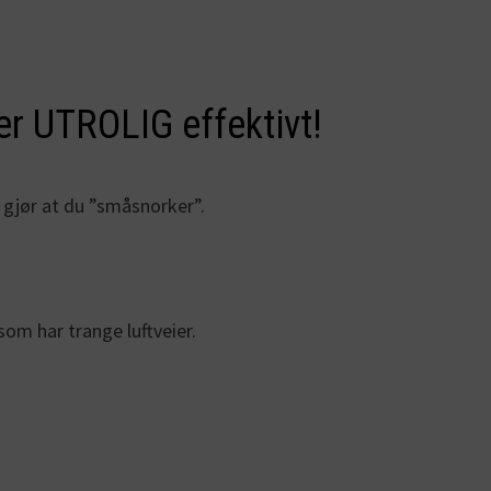
er UTROLIG effektivt!
om gjør at du ”småsnorker”.
om har trange luftveier.