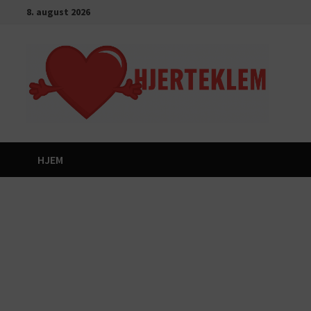
Gå
8. august 2026
til
innhold
HJEM