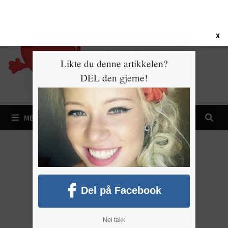
Gå
9. august 2026
til
innhold
X
Likte du denne artikkelen?
DEL den gjerne!
MENY
Del på Facebook
Nei takk