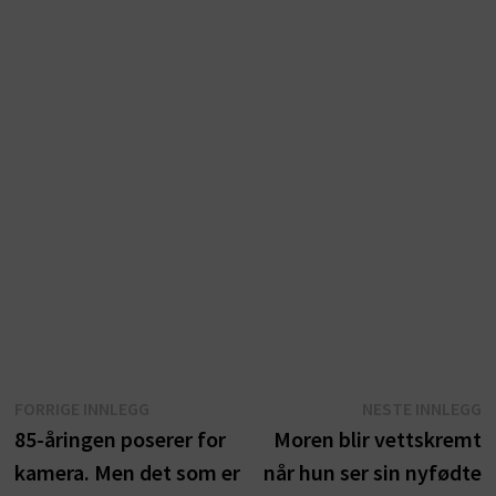
Innleggsnavigasjon
Forrige
N
FORRIGE INNLEGG
NESTE INNLEGG
innlegg:
i
85-åringen poserer for
Moren blir vettskremt
kamera. Men det som er
når hun ser sin nyfødte