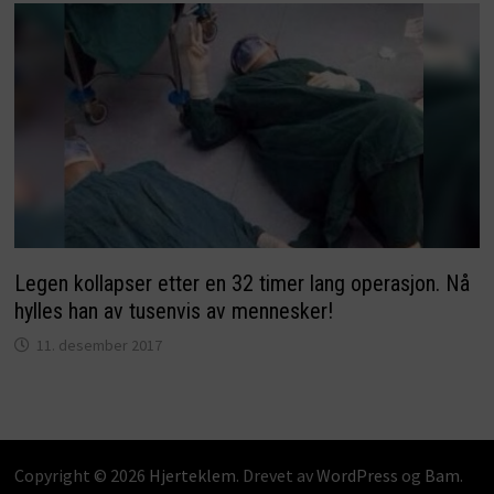
Legen kollapser etter en 32 timer lang operasjon. Nå
hylles han av tusenvis av mennesker!
11. desember 2017
Copyright © 2026
Hjerteklem
. Drevet av
WordPress
og
Bam
.