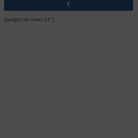
[widget id=»text-13″]