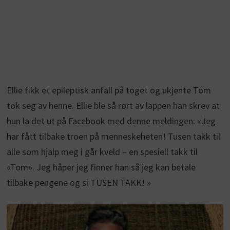
Ellie fikk et epileptisk anfall på toget og ukjente Tom
tok seg av henne. Ellie ble så rørt av lappen han skrev at
hun la det ut på Facebook med denne meldingen: «Jeg
har fått tilbake troen på menneskeheten! Tusen takk til
alle som hjalp meg i går kveld – en spesiell takk til
«Tom». Jeg håper jeg finner han så jeg kan betale
tilbake pengene og si TUSEN TAKK! »