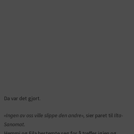
Da var det gjort.
«Ingen av oss ville slippe den andre»,
sier paret til
Ilta-
Sanomat.
Hemmi og Eila bestemte seg for å treffes igjen og