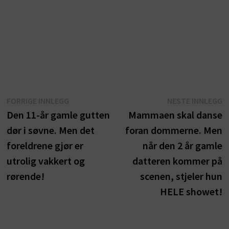
Innleggsnavigasjon
Forrige
N
FORRIGE INNLEGG
NESTE INNLEGG
innlegg:
i
Den 11-år gamle gutten
Mammaen skal danse
dør i søvne. Men det
foran dommerne. Men
foreldrene gjør er
når den 2 år gamle
utrolig vakkert og
datteren kommer på
rørende!
scenen, stjeler hun
HELE showet!