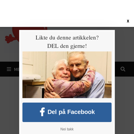
Gå
8. august 2026
til
innhold
X
Likte du denne artikkelen?
DEL den gjerne!
MENY
Del på Facebook
Nei takk