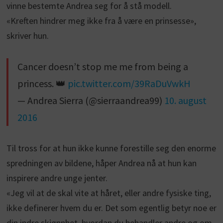
vinne bestemte Andrea seg for å stå modell.
«Kreften hindrer meg ikke fra å være en prinsesse»,
skriver hun.
Cancer doesn’t stop me me from being a
princess. 👑
pic.twitter.com/39RaDuVwkH
— Andrea Sierra (@sierraandrea99)
10. august
2016
Til tross for at hun ikke kunne forestille seg den enorme
spredningen av bildene, håper Andrea nå at hun kan
inspirere andre unge jenter.
«Jeg vil at de skal vite at håret, eller andre fysiske ting,
ikke definerer hvem du er. Det som egentlig betyr noe er
din indre skjønnhet, hvordan du behandler andre og om