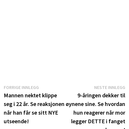
Innleggsnavigasjon
Forrige
N
FORRIGE INNLEGG
NESTE INNLEGG
innlegg:
i
Mannen nektet klippe
9-åringen dekker til
seg i 22 år. Se reaksjonen
øynene sine. Se hvordan
når han får se sitt NYE
hun reagerer når mor
utseende!
legger DETTE i fanget