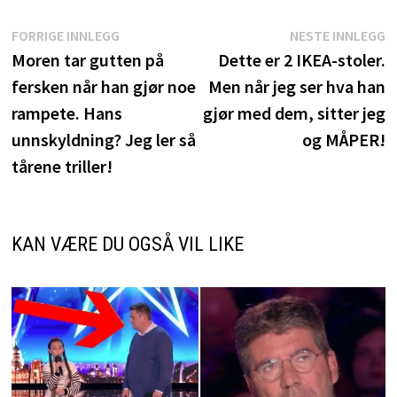
Innleggsnavigasjon
Forrige
N
FORRIGE INNLEGG
NESTE INNLEGG
innlegg:
i
Moren tar gutten på
Dette er 2 IKEA-stoler.
fersken når han gjør noe
Men når jeg ser hva han
rampete. Hans
gjør med dem, sitter jeg
unnskyldning? Jeg ler så
og MÅPER!
tårene triller!
KAN VÆRE DU OGSÅ VIL LIKE