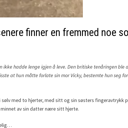
senere finner en fremmed noe som
un ikke hadde lenge igjen å leve. Den britiske tenåringen bl
e visste at hun måtte forlate sin mor Vicky, bestemte hun seg f
i sølv med to hjerter, med sitt og sin søsters fingeravtrykk 
minnet av sin datter nære sitt hjerte.
delig…