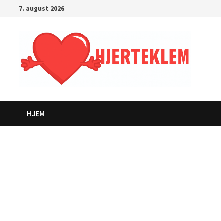
Gå
7. august 2026
til
innhold
HJEM