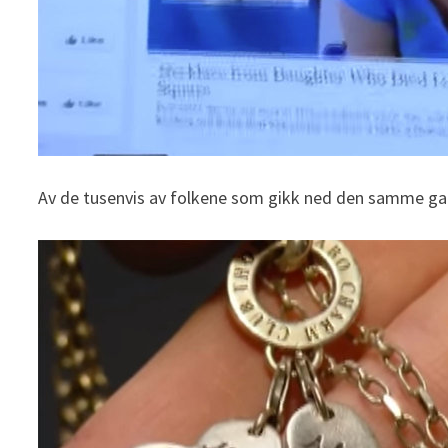
Av de tusenvis av folkene som gikk ned den samme gat