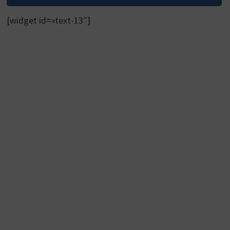
[widget id=»text-13″]