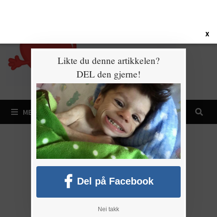
Gå
6. august 2026
til
innhold
X
Likte du denne artikkelen?
DEL den gjerne!
MENY
Del på Facebook
Nei takk