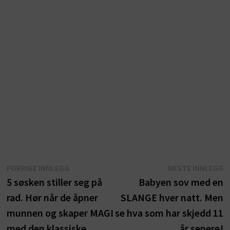
Innleggsnavigasjon
Forrige
N
FORRIGE INNLEGG
NESTE INNLEGG
innlegg:
i
5 søsken stiller seg på
Babyen sov med en
rad. Hør når de åpner
SLANGE hver natt. Men
munnen og skaper MAGI
se hva som har skjedd 11
med den klassiske
år senere!