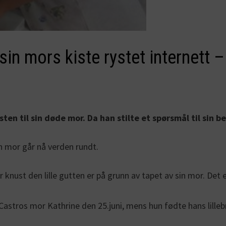
 sin mors kiste rystet internett 
kisten til sin døde mor. Da han stilte et spørsmål til sin
in mor går nå verden rundt.
vor knust den lille gutten er på grunn av tapet av sin mor. D
astros mor Kathrine den 25.juni, mens hun fødte hans lillebr