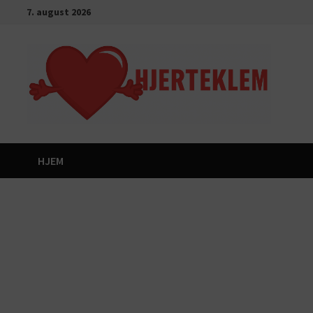
Gå
7. august 2026
til
innhold
HJEM