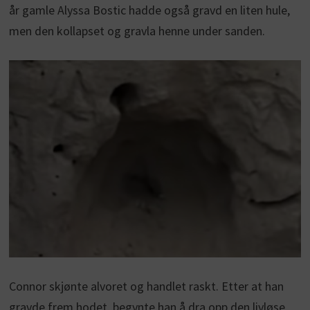
år gamle Alyssa Bostic hadde også gravd en liten hule,
men den kollapset og gravla henne under sanden.
Connor skjønte alvoret og handlet raskt. Etter at han
gravde frem hodet, begynte han å dra opp den livløse