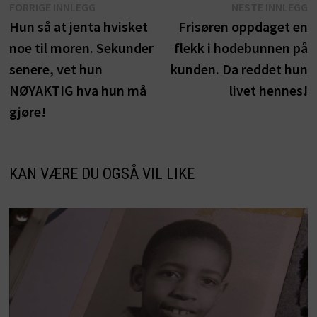
Innleggsnavigasjon
Forrige
N
FORRIGE INNLEGG
NESTE INNLEGG
innlegg:
i
Hun så at jenta hvisket
Frisøren oppdaget en
noe til moren. Sekunder
flekk i hodebunnen på
senere, vet hun
kunden. Da reddet hun
NØYAKTIG hva hun må
livet hennes!
gjøre!
KAN VÆRE DU OGSÅ VIL LIKE