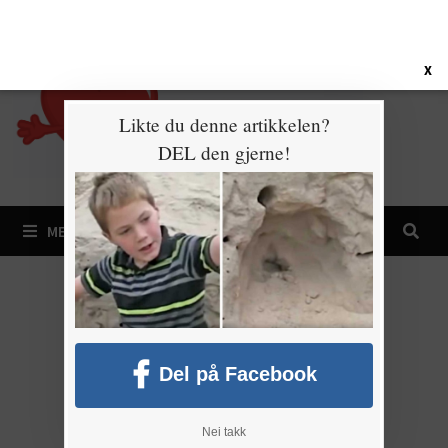
Gå
7. august 2026
til
innhold
X
Likte du denne artikkelen?
DEL den gjerne!
MENY
Del på Facebook
Nei takk