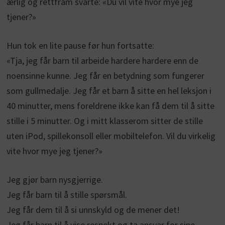
ærlig og rettfram svarte: «Du vil vite hvor mye jeg
tjener?»
Hun tok en lite pause før hun fortsatte:
«Tja, jeg får barn til arbeide hardere hardere enn de
noensinne kunne. Jeg får en betydning som fungerer
som gullmedalje. Jeg får et barn å sitte en hel leksjon i
40 minutter, mens foreldrene ikke kan få dem til å sitte
stille i 5 minutter. Og i mitt klasserom sitter de stille
uten iPod, spillekonsoll eller mobiltelefon. Vil du virkelig
vite hvor mye jeg tjener?»
Jeg gjør barn nysgjerrige.
Jeg får barn til å stille spørsmål.
Jeg får dem til å si unnskyld og de mener det!
Jeg får barn til å vise respekt og ta ansvar for sine