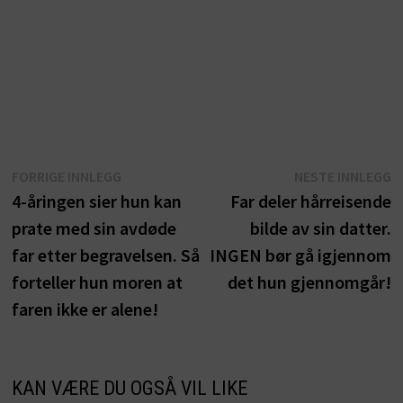
Innleggsnavigasjon
Forrige
N
FORRIGE INNLEGG
NESTE INNLEGG
innlegg:
i
4-åringen sier hun kan
Far deler hårreisende
prate med sin avdøde
bilde av sin datter.
far etter begravelsen. Så
INGEN bør gå igjennom
forteller hun moren at
det hun gjennomgår!
faren ikke er alene!
KAN VÆRE DU OGSÅ VIL LIKE