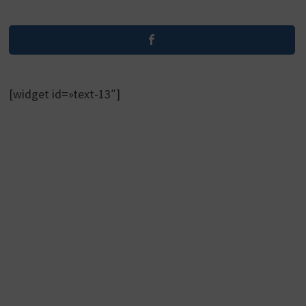
[widget id=»text-13″]