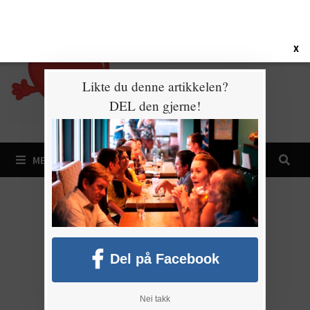
Gå
7. august 2026
til
innhold
X
Likte du denne artikkelen?
DEL den gjerne!
MENY
Del på Facebook
Nei takk