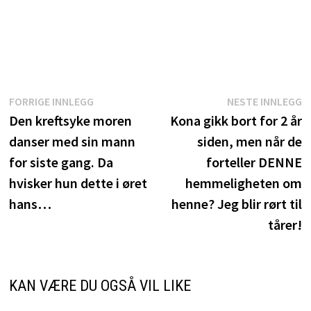
Innleggsnavigasjon
Forrige
N
FORRIGE INNLEGG
NESTE INNLEGG
innlegg:
i
Den kreftsyke moren
Kona gikk bort for 2 år
danser med sin mann
siden, men når de
for siste gang. Da
forteller DENNE
hvisker hun dette i øret
hemmeligheten om
hans…
henne? Jeg blir rørt til
tårer!
KAN VÆRE DU OGSÅ VIL LIKE