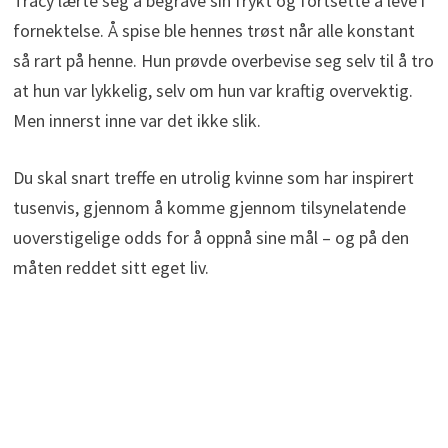
Tracy lærte seg å begrave sin frykt og fortsette å leve i
fornektelse. Å spise ble hennes trøst når alle konstant
så rart på henne. Hun prøvde overbevise seg selv til å tro
at hun var lykkelig, selv om hun var kraftig overvektig.
Men innerst inne var det ikke slik.
Du skal snart treffe en utrolig kvinne som har inspirert
tusenvis, gjennom å komme gjennom tilsynelatende
uoverstigelige odds for å oppnå sine mål – og på den
måten reddet sitt eget liv.